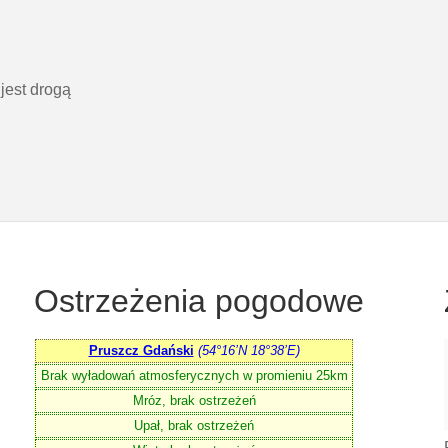
 jest drogą
Ostrzeżenia pogodowe
Pruszcz Gdański
(54°16’N 18°38’E)
Brak wyładowań atmosferycznych w promieniu 25km
Mróz, brak ostrzeżeń
Upał, brak ostrzeżeń