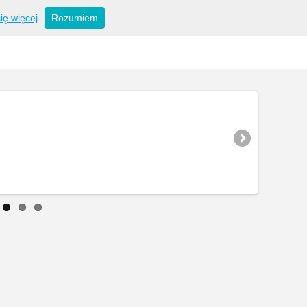
ię więcej
Rozumiem
Poczta www
Linki
Cookies i RODO