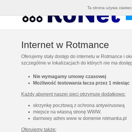
Ta strona używa ciastec
Internet w Rotmance
Oferujemy stały dostęp do internetu w Rotmance i ok
szczególnie w lokalizacjach do których nie ma dost
Nie wymagamy umowy czasowej
Możliwość testowania łacza przez 1 miesiąc
Każdy abonent naszej sieci otrzymuje dodatkowo:
skrzynkę pocztową z ochrona antywirusową
miejsce na własną stronę WWW.
darmowy adres www w domenie rotmanka.pl
Oferujemy także: