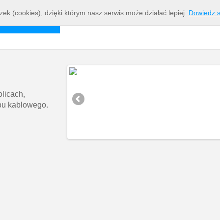
zek (cookies), dzięki którym nasz serwis może działać lepiej.
Dowiedz s
Strona główna
Rozkład busów
Pomoc
Kontakt
olicach,
ępu kablowego.