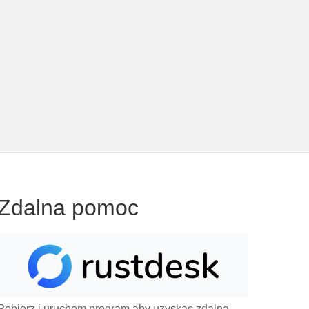
Zdalna pomoc
Pobierz i uruchom program aby uzyskac zdalną